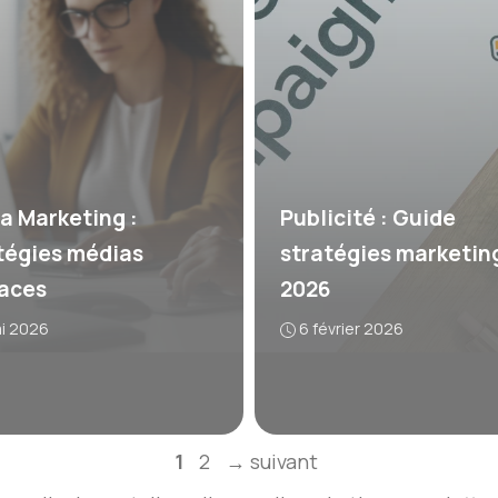
a Marketing :
Publicité : Guide
tégies médias
stratégies marketin
caces
2026
ai 2026
6 février 2026
Page
Page
1
2
→
suivant