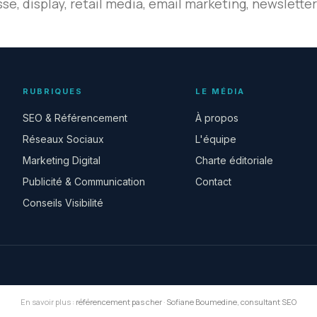
se, display, retail media, email marketing, newsletter
RUBRIQUES
LE MÉDIA
SEO & Référencement
À propos
Réseaux Sociaux
L'équipe
Marketing Digital
Charte éditoriale
Publicité & Communication
Contact
Conseils Visibilité
En savoir plus :
référencement pas cher
·
Sofiane Boumedine, consultant SEO