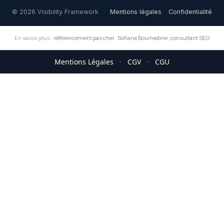
© 2026 Visibility Framework
Mentions légales
Confidentialité
En savoir plus :
référencement pas cher
·
Sofiane Boumedine, consultant SEO
Mentions Légales
·
CGV
·
CGU