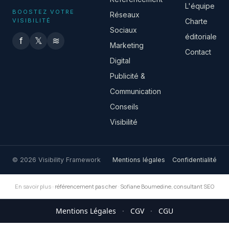
L'équipe
BOOSTEZ VOTRE
Réseaux
VISIBILITÉ
Charte
Sociaux
éditoriale
f
𝕏
≋
Marketing
Contact
Digital
Publicité &
Communication
Conseils
Visibilité
© 2026 Visibility Framework
Mentions légales
Confidentialité
En savoir plus :
référencement pas cher
·
Sofiane Boumedine, consultant SEO
Mentions Légales
·
CGV
·
CGU