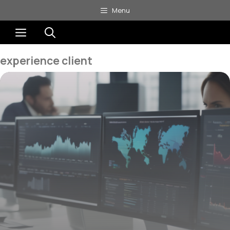
Aller
Menu
au
Menu
contenu
experience client