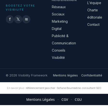
L'équipe
BOOSTEZ VOTRE
Réseaux
VISIBILITÉ
Charte
Sociaux
éditoriale
f
𝕏
≋
Marketing
Contact
Digital
Publicité &
Communication
Conseils
Visibilité
© 2026 Visibility Framework
Mentions légales
Confidentialité
En savoir plus :
référencement pas cher
·
Sofiane Boumedine, consultant SEO
Mentions Légales
·
CGV
·
CGU