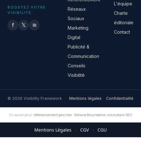
L'équipe
BOOSTEZ VOTRE
Réseaux
VISIBILITÉ
Charte
Sociaux
éditoriale
f
𝕏
≋
Marketing
Contact
Digital
Publicité &
Communication
Conseils
Visibilité
© 2026 Visibility Framework
Mentions légales
Confidentialité
En savoir plus :
référencement pas cher
·
Sofiane Boumedine, consultant SEO
Mentions Légales
·
CGV
·
CGU