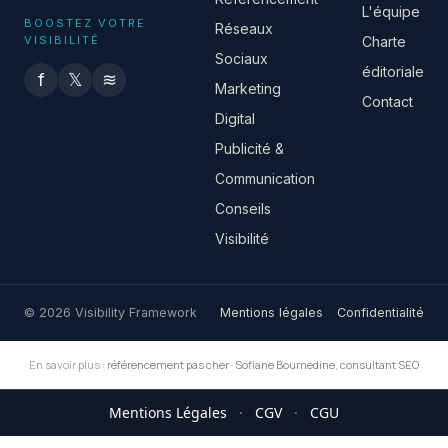
L'équipe
BOOSTEZ VOTRE
Réseaux
VISIBILITÉ
Charte
Sociaux
éditoriale
f
𝕏
≋
Marketing
Contact
Digital
Publicité &
Communication
Conseils
Visibilité
© 2026 Visibility Framework
Mentions légales
Confidentialité
En savoir plus :
référencement pas cher
·
Sofiane Boumedine, consultant SEO
Mentions Légales
·
CGV
·
CGU