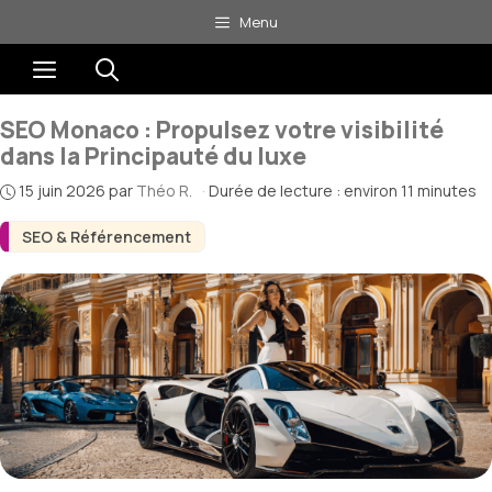
Aller
Menu
au
Menu
contenu
SEO Monaco : Propulsez votre visibilité
dans la Principauté du luxe
15 juin 2026
par
Théo R.
·
Durée de lecture : environ 11 minutes
SEO & Référencement