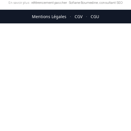
En savoir plus :
référencement pas cher
·
Sofiane Boumedine, consultant SEO
Mentions Légales
·
CGV
·
CGU