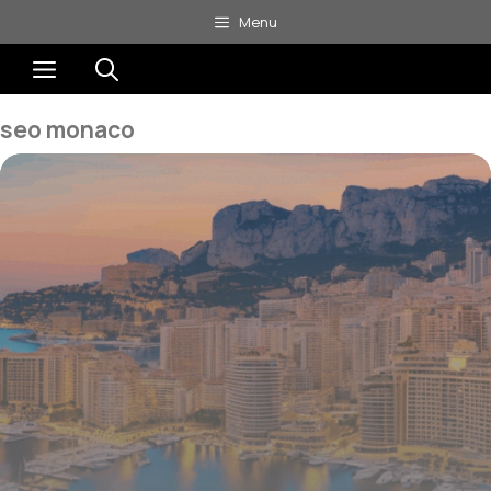
Aller
Menu
au
Menu
contenu
seo monaco