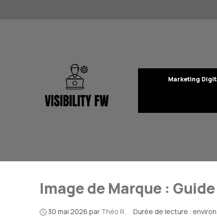
Aller
au
contenu
Marketing Digit
Image de Marque : Guide
30 mai 2026
par
Théo R.
·
Durée de lecture : enviro