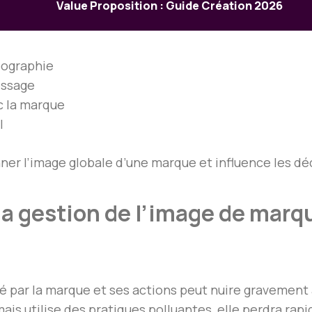
Value Proposition : Guide Création 2026
ypographie
essage
c la marque
l
er l’image globale d’une marque et influence les d
la gestion de l’image de mar
 par la marque et ses actions peut nuire gravement 
ais utilise des pratiques polluantes, elle perdra r