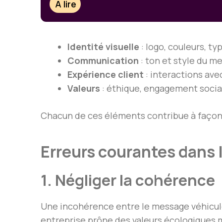
À lire
Identité visuelle
: logo, couleurs, t
Communication
: ton et style du m
Expérience client
: interactions ave
Valeurs
: éthique, engagement socia
Chacun de ces éléments contribue à façonn
Erreurs courantes dans 
1. Négliger la cohérence
Une incohérence entre le message véhiculé
entreprise prône des valeurs écologiques m