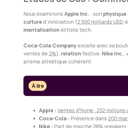
Nous examinons
Apple Inc.
: son
physique
culture
d’innovation (
2 300 milliards USD
d
mentalisation
élitiste tech.
Coca-Cola Company
excelle avec sa boute
ventes de
2%
),
relation
festive.
Nike Inc.
,
prisme athlétique cohérent.
À lire
Apple :
Ventes iPhone : 232 millions 
Coca-Cola :
Présence dans
200 mar
Nike :
Part de marché
28% sneakers