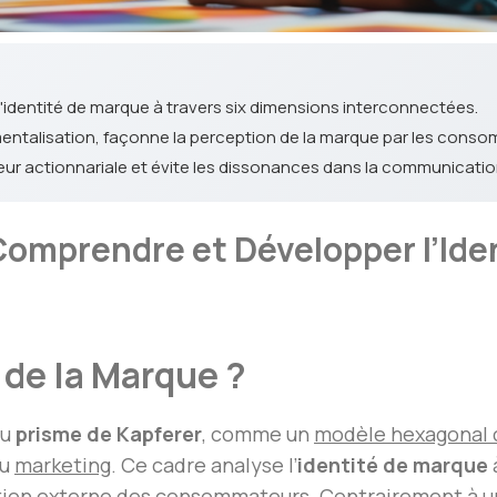
l'identité de marque à travers six dimensions interconnectées.
mentalisation, façonne la perception de la marque par les cons
eur actionnariale et évite les dissonances dans la communicatio
Comprendre et Développer l’Ide
 de la Marque ?
ou
prisme de Kapferer
, comme un
modèle hexagonal 
du
marketing
. Ce cadre analyse l’
identité de marque
eption externe des consommateurs. Contrairement à une