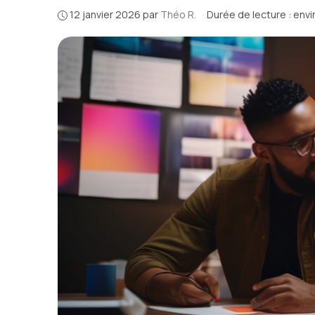
12 janvier 2026
par
Théo R.
·
Durée de lecture : envi