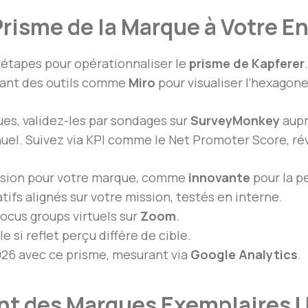
risme de la Marque à Votre E
étapes pour opérationnaliser le
prisme de Kapferer
lisant des outils comme
Miro
pour visualiser l’hexagone
es, validez-les par sondages sur
SurveyMonkey
aupr
uel. Suivez via KPI comme le Net Promoter Score, ré
ension pour votre marque, comme
innovante
pour la p
tifs alignés sur votre mission, testés en interne.
focus groups virtuels sur
Zoom
.
 si reflet perçu diffère de cible.
6 avec ce prisme, mesurant via
Google Analytics
.
t des Marques Exemplaires Ut