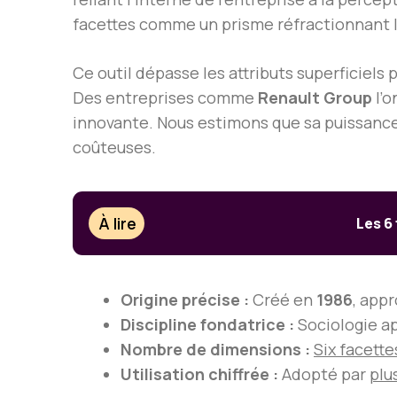
facettes comme un prisme réfractionnant la
Ce outil dépasse les attributs superficiels
Des entreprises comme
Renault Group
l’o
innovante. Nous estimons que sa puissance 
coûteuses.
À lire
Les 6
Origine précise :
Créé en
1986
, app
Discipline fondatrice :
Sociologie ap
Nombre de dimensions :
Six facette
Utilisation chiffrée :
Adopté par
plu