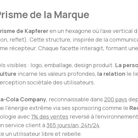
Prisme de la Marque
risme de Kapferer
en un hexagone où l’axe vertical d
on, reflet). Cette structure, inspirée de la communic
 récepteur. Chaque facette interagit, formant une
s visibles : logo, emballage, design produit.
La pers
ulture
incarne les valeurs profondes,
la relation
le l
erception sociétale des utilisateurs.
a-Cola Company
, reconnaissable dans
200 pays
depu
e l’énergie extrême via ses sponsoring comme le
Red
cologie avec
1% des ventes
reversé à l’environnement
n service client à
365 jours/an, 24h/24
.
e un utilisateur libre et rebelle.