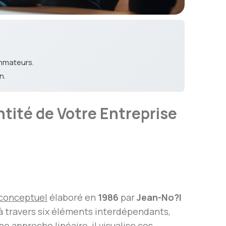
ommateurs.
n.
ntité de Votre Entreprise
conceptuel
élaboré en
1986
par
Jean-No?l
à travers six éléments interdépendants,
 approche linéaire, il visualise ces