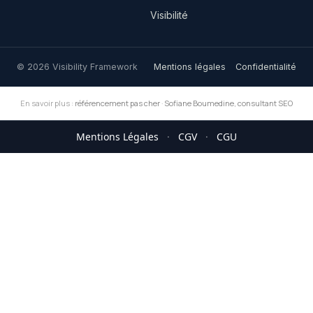
Visibilité
© 2026 Visibility Framework
Mentions légales
Confidentialité
En savoir plus :
référencement pas cher
·
Sofiane Boumedine, consultant SEO
Mentions Légales
·
CGV
·
CGU