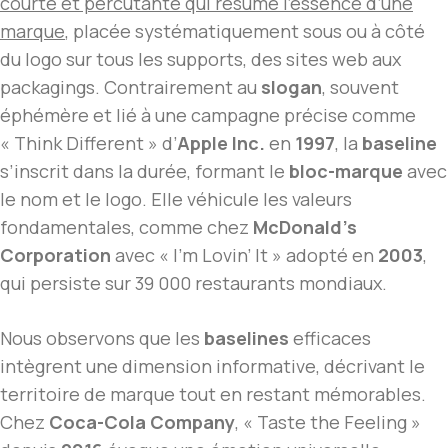
courte et percutante qui résume l’essence d’une
marque
, placée systématiquement sous ou à côté
du logo sur tous les supports, des sites web aux
packagings. Contrairement au
slogan
, souvent
éphémère et lié à une campagne précise comme
« Think Different » d’
Apple Inc.
en
1997
, la
baseline
s’inscrit dans la durée, formant le
bloc-marque
avec
le nom et le logo. Elle véhicule les valeurs
fondamentales, comme chez
McDonald’s
Corporation
avec « I’m Lovin’ It » adopté en
2003
,
qui persiste sur 39 000 restaurants mondiaux.
Nous observons que les
baselines
efficaces
intègrent une dimension informative, décrivant le
territoire de marque tout en restant mémorables.
Chez
Coca-Cola Company
, « Taste the Feeling »