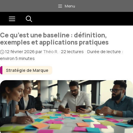
Aller
Menu
au
Menu
contenu
Ce qu’est une baseline : définition,
exemples et applications pratiques
12 février 2026
par
Théo R.
·
22 lectures
·
Durée de lecture :
environ 5 minutes
Stratégie de Marque