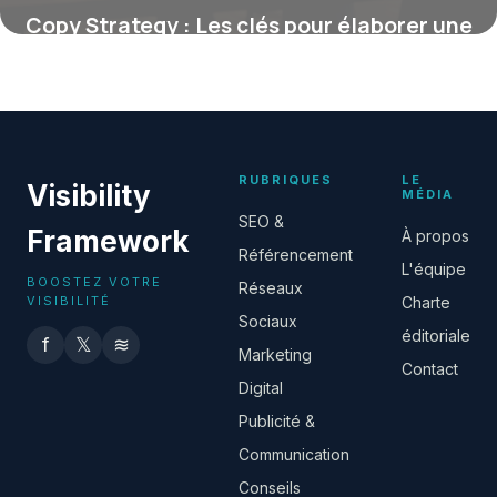
Copy Strategy : Les clés pour élaborer une
ligne directrice efficace et adaptée
8 janvier 2026
RUBRIQUES
LE
Visibility
MÉDIA
SEO &
Framework
À propos
Référencement
L'équipe
BOOSTEZ VOTRE
Réseaux
VISIBILITÉ
Charte
Sociaux
éditoriale
f
𝕏
≋
Marketing
Contact
Digital
Publicité &
Communication
Conseils