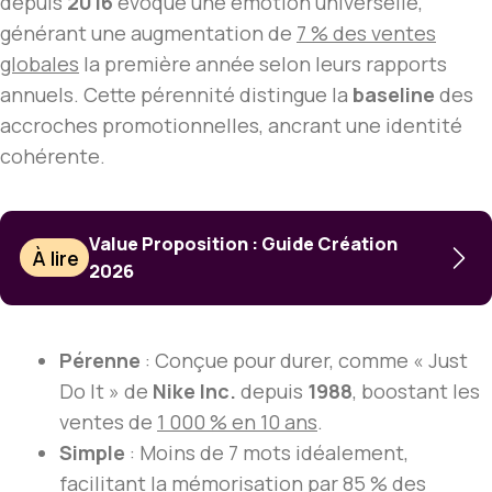
depuis
2016
évoque une émotion universelle,
générant une augmentation de
7 % des ventes
globales
la première année selon leurs rapports
annuels. Cette pérennité distingue la
baseline
des
accroches promotionnelles, ancrant une identité
cohérente.
Value Proposition : Guide Création
À lire
2026
Pérenne
: Conçue pour durer, comme « Just
Do It » de
Nike Inc.
depuis
1988
, boostant les
ventes de
1 000 % en 10 ans
.
Simple
: Moins de 7 mots idéalement,
facilitant la mémorisation par
85 % des