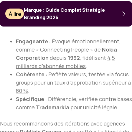
Marque : Guide Complet Stratégie
À lire
Branding 2026
Engageante
: Évoque émotionnellement,
comme « Connecting People » de
Nokia
Corporation
depuis
1992
, fidélisant
4,5
milliards d’abonnés mobiles
.
Cohérente
: Reflète valeurs, testée via focus
groups pour un taux d’approbation supérieur à
80 %
.
Spécifique
: Différencie, vérifiée contre bases
comme
Trademarkia
pour unicité légale.
Nous recommandons des itérations avec agences
comme
Publicis Groupe
, qui a crafté « La liberté de