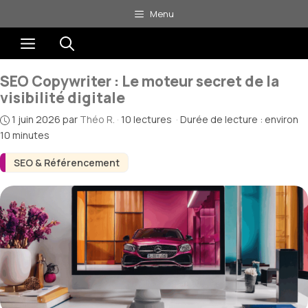
Aller
Menu
au
Menu
contenu
SEO Copywriter : Le moteur secret de la
visibilité digitale
1 juin 2026
par
Théo R.
·
10 lectures
·
Durée de lecture : environ
10 minutes
SEO & Référencement