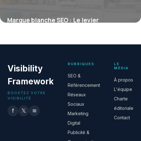
Marque blanche SEO : Le levier
stratégique pour développer une offre
sur-mesure
19 mai 2026
RUBRIQUES
LE
Visibility
MÉDIA
SEO &
Framework
À propos
Référencement
L'équipe
BOOSTEZ VOTRE
Réseaux
VISIBILITÉ
Charte
Sociaux
éditoriale
f
𝕏
≋
Marketing
Contact
Digital
Publicité &