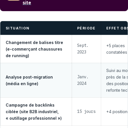
site
SITUATION
PÉRIODE
EFFET OB
Changement de balises titre
Sept.
+5 places
(e-commerçant chaussures
2023
constatées
de running)
Suivi au mo
Janv.
Analyse post-migration
près de la s
2024
(média en ligne)
des positio
refonte te
Campagne de backlinks
15 jours
ciblée (site B2B industriel,
+4 position
« outillage professionnel »)