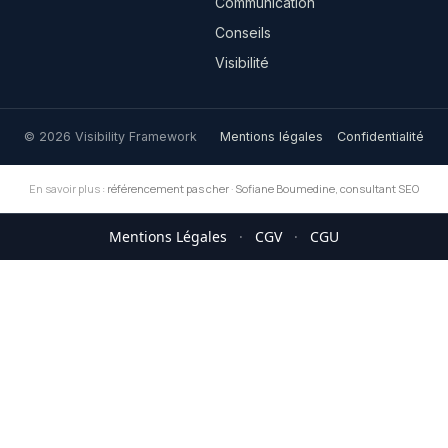
Communication
Conseils
Visibilité
© 2026 Visibility Framework
Mentions légales
Confidentialité
En savoir plus :
référencement pas cher
·
Sofiane Boumedine, consultant SEO
Mentions Légales
·
CGV
·
CGU