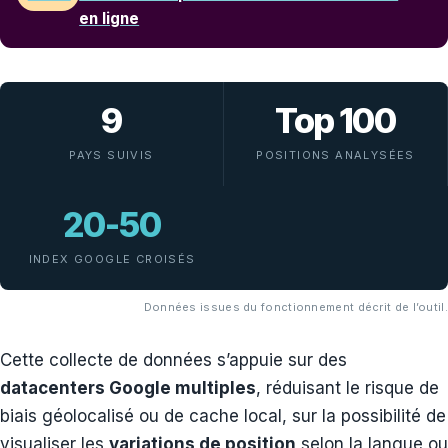
en ligne
9
Top 100
PAYS SUIVIS
POSITIONS ANALYSÉES
20-50
INDEX GOOGLE CROISÉS
Données issues du fonctionnement décrit de l’outil.
Cette collecte de données s’appuie sur des
datacenters Google multiples
, réduisant le risque de
biais géolocalisé ou de cache local, sur la possibilité de
visualiser les
variations de position
selon la langue ou