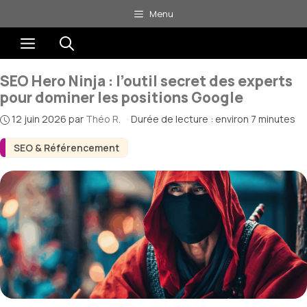
Aller
Menu
au
Menu
contenu
SEO Hero Ninja : l’outil secret des experts
pour dominer les positions Google
12 juin 2026
par
Théo R.
·
Durée de lecture : environ 7 minutes
SEO & Référencement