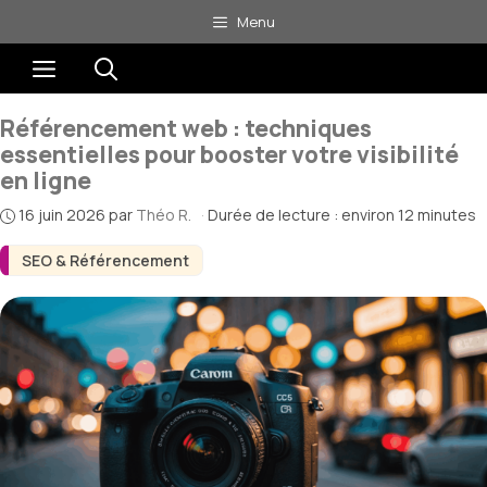
Aller
Menu
au
Menu
contenu
Référencement web : techniques
essentielles pour booster votre visibilité
en ligne
16 juin 2026
par
Théo R.
·
Durée de lecture : environ 12 minutes
SEO & Référencement