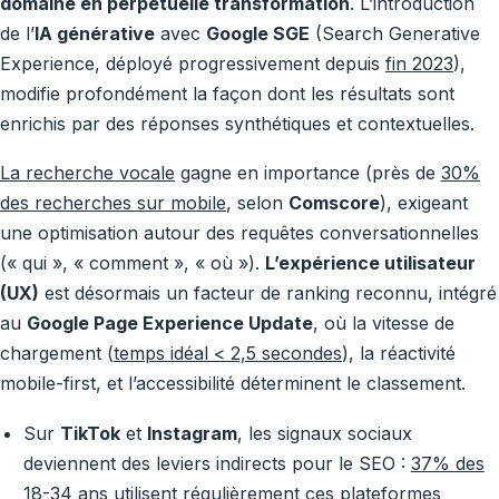
domaine en perpétuelle transformation
. L’introduction
de l’
IA générative
avec
Google SGE
(Search Generative
Experience, déployé progressivement depuis
fin 2023
),
modifie profondément la façon dont les résultats sont
enrichis par des réponses synthétiques et contextuelles.
La recherche vocale
gagne en importance (près de
30%
des recherches sur mobile
, selon
Comscore
), exigeant
une optimisation autour des requêtes conversationnelles
(« qui », « comment », « où »).
L’expérience utilisateur
(UX)
est désormais un facteur de ranking reconnu, intégré
au
Google Page Experience Update
, où la vitesse de
chargement (
temps idéal < 2,5 secondes
), la réactivité
mobile-first, et l’accessibilité déterminent le classement.
Sur
TikTok
et
Instagram
, les signaux sociaux
deviennent des leviers indirects pour le SEO :
37% des
18-34 ans utilisent régulièrement ces plateformes