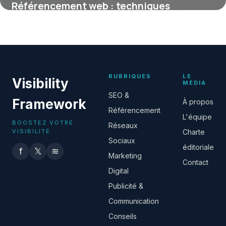
Référencement web : techniques
essentielles pour booster votre visibilité
en ligne
16 juin 2026
RUBRIQUES
LE
Visibility
MÉDIA
SEO &
Framework
À propos
Référencement
L'équipe
BOOSTEZ VOTRE
Réseaux
VISIBILITÉ
Charte
Sociaux
éditoriale
f
𝕏
≋
Marketing
Contact
Digital
Publicité &
Communication
Conseils