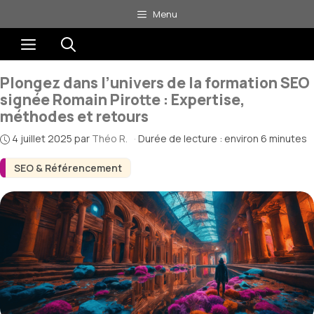
Aller
Menu
au
Menu
contenu
Plongez dans l’univers de la formation SEO
signée Romain Pirotte : Expertise,
méthodes et retours
4 juillet 2025
par
Théo R.
·
Durée de lecture : environ 6 minutes
SEO & Référencement