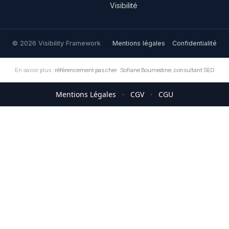
Visibilité
© 2026 Visibility Framework
Mentions légales
Confidentialité
En savoir plus :
référencement pas cher
·
Sofiane Boumedine, consultant SEO
Mentions Légales
·
CGV
·
CGU