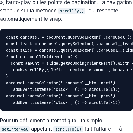
», l’auto-play ou les points de pagination. La navigation
s’appuie sur la méthode
, qui respecte
scrollBy()
automatiquement le snap.
const carousel = document.querySelector('.carousel');

const track = carousel.querySelector('.carousel__track
const slide = carousel.querySelector('.carousel__slide
function scrollTo(direction) {

  const amount = slide.getBoundingClientRect().width +
  track.scrollBy({ left: direction * amount, behavior:
}

carousel.querySelector('.carousel__btn--next')

  .addEventListener('click', () => scrollTo(1));

carousel.querySelector('.carousel__btn--prev')

  .addEventListener('click', () => scrollTo(-1));
Pour un défilement automatique, un simple
appelant
fait l’affaire — à
setInterval
scrollTo(1)