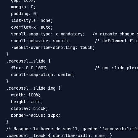
  margin: 0;

  padding: 0;

  list-style: none;

  overflow-x: auto;

  scroll-snap-type: x mandatory;   /* aimante chaque s
  scroll-behavior: smooth;          /* défilement flui
  -webkit-overflow-scrolling: touch;

}

.carousel__slide {

  flex: 0 0 100%;                   /* une slide plein
  scroll-snap-align: center;

}

.carousel__slide img {

  width: 100%;

  height: auto;

  display: block;

  border-radius: 12px;

}

/* Masquer la barre de scroll, garder l'accessibilité 
.carousel__track { scrollbar-width: none; }
