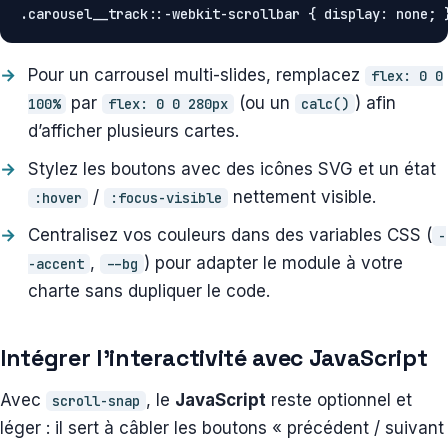
.carousel__track::-webkit-scrollbar { display: none; 
Pour un carrousel multi-slides, remplacez
flex: 0 0
par
(ou un
) afin
100%
flex: 0 0 280px
calc()
d’afficher plusieurs cartes.
Stylez les boutons avec des icônes SVG et un état
/
nettement visible.
:hover
:focus-visible
Centralisez vos couleurs dans des variables CSS (
-
,
) pour adapter le module à votre
-accent
--bg
charte sans dupliquer le code.
Intégrer l’interactivité avec JavaScript
Avec
, le
JavaScript
reste optionnel et
scroll-snap
léger : il sert à câbler les boutons « précédent / suivant