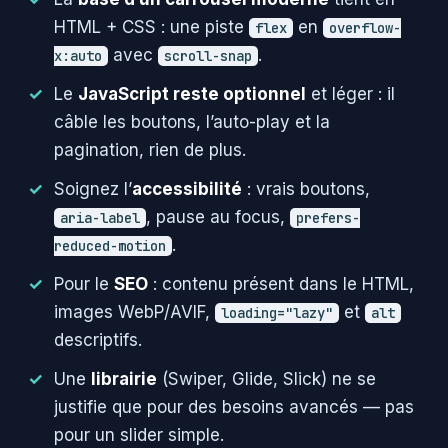
HTML + CSS : une piste
en
flex
overflow-
avec
.
x:auto
scroll-snap
Le
JavaScript reste optionnel
et léger : il
câble les boutons, l’auto-play et la
pagination, rien de plus.
Soignez l’
accessibilité
: vrais boutons,
, pause au focus,
aria-label
prefers-
.
reduced-motion
Pour le
SEO
: contenu présent dans le HTML,
images WebP/AVIF,
et
loading="lazy"
alt
descriptifs.
Une
librairie
(Swiper, Glide, Slick) ne se
justifie que pour des besoins avancés — pas
pour un slider simple.