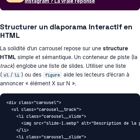
Instagram ? La vraie réponse
Structurer un diaporama interactif en
HTML
La solidité d’un carrousel repose sur une
structure
HTML
simple et sémantique. Un conteneur de piste (la
track
) englobe une liste de slides. Utiliser une liste
(
/
) ou des
aide les lecteurs d’écran à
ul
li
figure
annoncer « élément X sur N ».
<div class="carousel">

  <ul class="carousel__track">

    <li class="carousel__slide">

      <img src="slide-1.webp" alt="Description de la p
    </li>

    <li class="carousel__slide">
