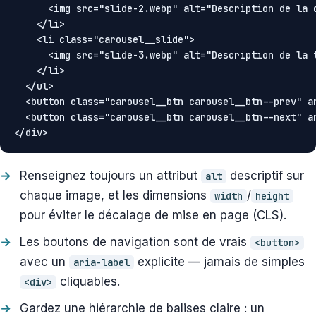
      <img src="slide-2.webp" alt="Description de la d
    </li>

    <li class="carousel__slide">

      <img src="slide-3.webp" alt="Description de la t
    </li>

  </ul>

  <button class="carousel__btn carousel__btn--prev" ar
  <button class="carousel__btn carousel__btn--next" ar
</div>
Renseignez toujours un attribut
descriptif sur
alt
chaque image, et les dimensions
/
width
height
pour éviter le décalage de mise en page (CLS).
Les boutons de navigation sont de vrais
<button>
avec un
explicite — jamais de simples
aria-label
cliquables.
<div>
Gardez une hiérarchie de balises claire : un