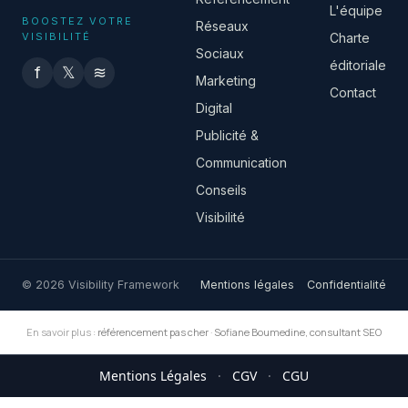
L'équipe
BOOSTEZ VOTRE
Réseaux
VISIBILITÉ
Charte
Sociaux
éditoriale
f
𝕏
≋
Marketing
Contact
Digital
Publicité &
Communication
Conseils
Visibilité
© 2026 Visibility Framework
Mentions légales
Confidentialité
En savoir plus :
référencement pas cher
·
Sofiane Boumedine, consultant SEO
Mentions Légales
·
CGV
·
CGU