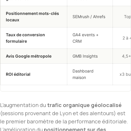
Positionnement mots-clés
SEMrush / Ahrefs
Top
locaux
Taux de conversion
GA4 events +
2 à 
formulaire
CRM
Avis Google métropole
GMB Insights
4,5+
Dashboard
ROI éditorial
x3 bu
maison
L’augmentation du
trafic organique géolocalisé
(sessions provenant de Lyon et des alentours) est
le premier baromètre de la performance éditoriale.
L’amélioration du
positionnement sur des