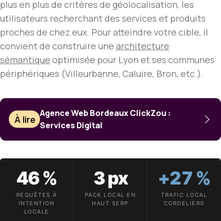
plus en plus de critères de géolocalisation, les
utilisateurs recherchant des services et produits
proches de chez eux. Pour atteindre votre cible, il
convient de construire une
architecture
sémantique
optimisée pour Lyon et ses communes
périphériques (Villeurbanne, Caluire, Bron, etc.).
Agence Web Bordeaux ClickZou :
À lire
Services Digital
46 %
3 px
+27 %
REQUÊTES À
PACK LOCAL EN
TRAFIC LOCAL
INTENTION
HAUT SERP
CORDELIERS
LOCALE