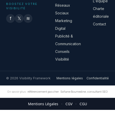
L'équipe
BOOSTEZ VOTRE
Réseaux
VISIBILITÉ
Charte
Sociaux
éditoriale
f
𝕏
≋
Marketing
Contact
Digital
Publicité &
Communication
Conseils
Visibilité
© 2026 Visibility Framework
Mentions légales
Confidentialité
En savoir plus :
référencement pas cher
·
Sofiane Boumedine, consultant SEO
Mentions Légales
·
CGV
·
CGU