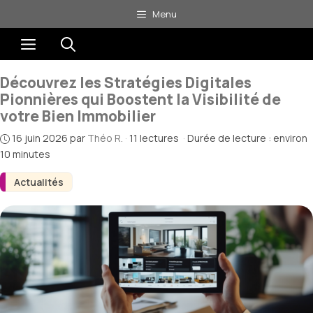
Aller
Menu
au
Menu
contenu
Découvrez les Stratégies Digitales
Pionnières qui Boostent la Visibilité de
votre Bien Immobilier
16 juin 2026
par
Théo R.
·
11 lectures
·
Durée de lecture : environ
10 minutes
Actualités