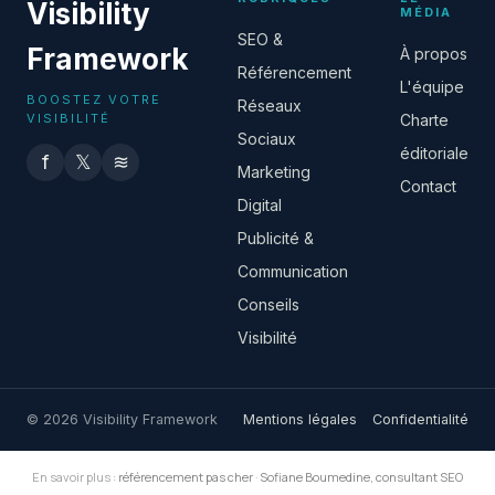
Visibility
MÉDIA
SEO &
Framework
À propos
Référencement
L'équipe
BOOSTEZ VOTRE
Réseaux
VISIBILITÉ
Charte
Sociaux
éditoriale
f
𝕏
≋
Marketing
Contact
Digital
Publicité &
Communication
Conseils
Visibilité
© 2026 Visibility Framework
Mentions légales
Confidentialité
En savoir plus :
référencement pas cher
·
Sofiane Boumedine, consultant SEO