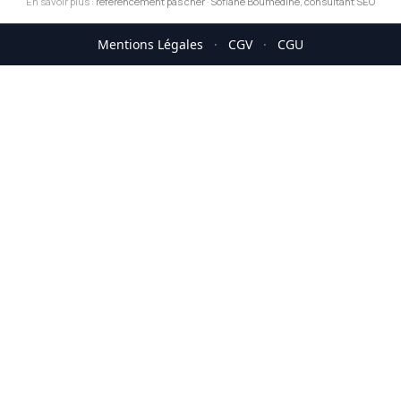
En savoir plus :
référencement pas cher
·
Sofiane Boumedine, consultant SEO
Mentions Légales
·
CGV
·
CGU