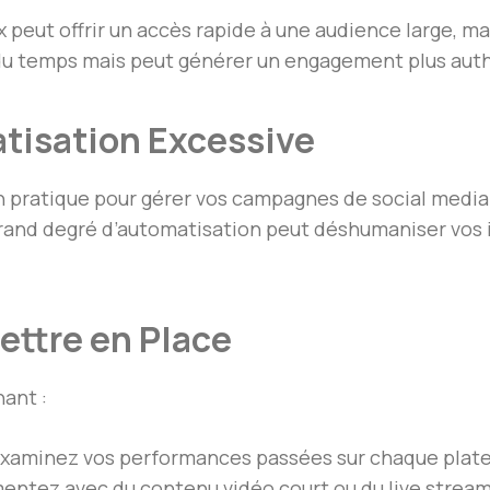
ux peut offrir un accès rapide à une audience large, 
 du temps mais peut générer un engagement plus auth
matisation Excessive
n pratique pour gérer vos campagnes de social media
grand degré d’automatisation peut déshumaniser vos 
ettre en Place
ant :
Examinez vos performances passées sur chaque plat
entez avec du contenu vidéo court ou du live stream