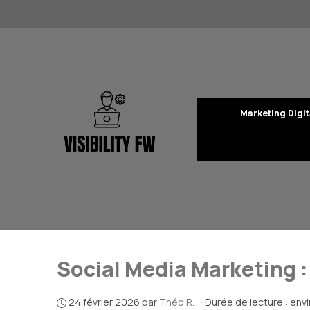
Aller
au
contenu
Marketing Digit
Social Media Marketing 
24 février 2026
par
Théo R.
·
Durée de lecture : env