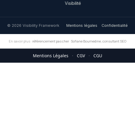
Visibilité
© 2026 Visibility Framework
Mentions légales
Confidentialité
En savoir plus :
référencement pas cher
·
Sofiane Boumedine, consultant SEO
Mentions Légales
·
CGV
·
CGU