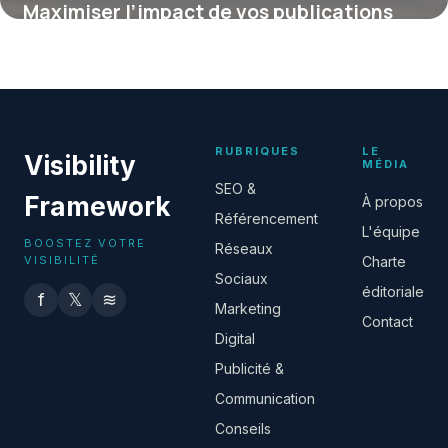
Maximiser l’impact de vos publications
avec le format carrousel sur Facebook
16 juin 2026
RUBRIQUES
LE
Visibility
MÉDIA
SEO &
Framework
À propos
Référencement
L'équipe
BOOSTEZ VOTRE
Réseaux
VISIBILITÉ
Charte
Sociaux
éditoriale
f
𝕏
≋
Marketing
Contact
Digital
Publicité &
Communication
Conseils