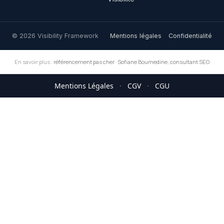
© 2026 Visibility Framework
Mentions légales
Confidentialité
En savoir plus :
référencement pas cher
·
Sofiane Boumedine, consultant SEO
Mentions Légales
·
CGV
·
CGU