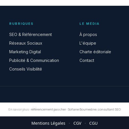
RUBRIQUES
LE MÉDIA
SEO & Référencement
À propos
Réseaux Sociaux
L'équipe
Marketing Digital
Charte éditoriale
Publicité & Communication
Contact
Conseils Visibilité
En savoir plus :
référencement pas cher
·
Sofiane Boumedine, consultant SEO
Mentions Légales
·
CGV
·
CGU