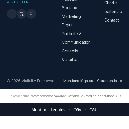
VISIBILITÉ
Charte
Sociaux
éditoriale
f
𝕏
≋
Marketing
Contact
Digital
Publicité &
Communication
Conseils
Visibilité
© 2026 Visibility Framework
Mentions légales
Confidentialité
En savoir plus :
référencement pas cher
·
Sofiane Boumedine, consultant SEO
Mentions Légales
·
CGV
·
CGU