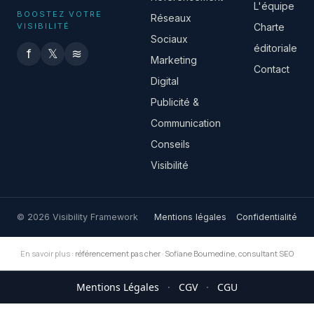
L'équipe
BOOSTEZ VOTRE
Réseaux
VISIBILITÉ
Charte
Sociaux
éditoriale
f
𝕏
≋
Marketing
Contact
Digital
Publicité &
Communication
Conseils
Visibilité
© 2026 Visibility Framework
Mentions légales
Confidentialité
En savoir plus :
référencement pas cher
·
Sofiane Boumedine, consultant SEO
Mentions Légales
·
CGV
·
CGU