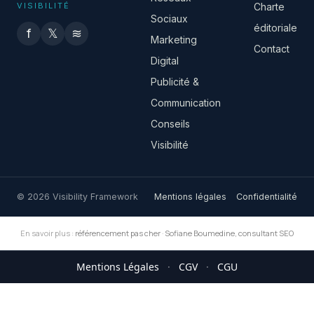
VISIBILITÉ
Charte
Sociaux
éditoriale
f
𝕏
≋
Marketing
Contact
Digital
Publicité &
Communication
Conseils
Visibilité
© 2026 Visibility Framework
Mentions légales
Confidentialité
En savoir plus :
référencement pas cher
·
Sofiane Boumedine, consultant SEO
Mentions Légales
·
CGV
·
CGU