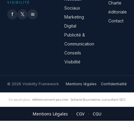
VISIBILITÉ
Charte
Sociaux
éditoriale
f
𝕏
≋
Marketing
Contact
Digital
Publicité &
Communication
Conseils
Visibilité
© 2026 Visibility Framework
Mentions légales
Confidentialité
En savoir plus :
référencement pas cher
·
Sofiane Boumedine, consultant SEO
Mentions Légales
·
CGV
·
CGU