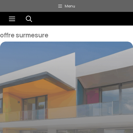
Aller
Menu
au
Menu
contenu
offre surmesure