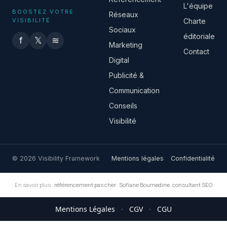
L'équipe
BOOSTEZ VOTRE
Réseaux
VISIBILITÉ
Charte
Sociaux
éditoriale
f
𝕏
≋
Marketing
Contact
Digital
Publicité &
Communication
Conseils
Visibilité
© 2026 Visibility Framework
Mentions légales
Confidentialité
En savoir plus :
référencement pas cher
·
Sofiane Boumedine, consultant SEO
Mentions Légales
·
CGV
·
CGU