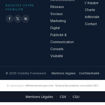
L'équipe
BOOSTEZ VOTRE
Réseaux
VISIBILITÉ
Charte
Sociaux
éditoriale
f
𝕏
≋
Marketing
Contact
Digital
Publicité &
Communication
Conseils
Visibilité
© 2026 Visibility Framework
Mentions légales
Confidentialité
En savoir plus :
référencement pas cher
·
Sofiane Boumedine, consultant SEO
Mentions Légales
·
CGV
·
CGU