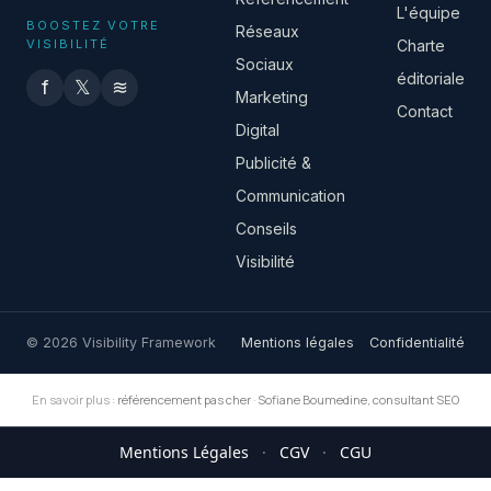
L'équipe
BOOSTEZ VOTRE
Réseaux
VISIBILITÉ
Charte
Sociaux
éditoriale
f
𝕏
≋
Marketing
Contact
Digital
Publicité &
Communication
Conseils
Visibilité
© 2026 Visibility Framework
Mentions légales
Confidentialité
En savoir plus :
référencement pas cher
·
Sofiane Boumedine, consultant SEO
Mentions Légales
·
CGV
·
CGU