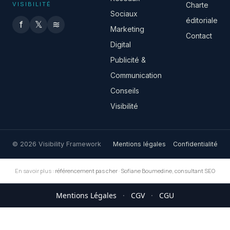
VISIBILITÉ
Charte
Sociaux
éditoriale
f
𝕏
≋
Marketing
Contact
Digital
Publicité &
Communication
Conseils
Visibilité
© 2026 Visibility Framework
Mentions légales
Confidentialité
En savoir plus :
référencement pas cher
·
Sofiane Boumedine, consultant SEO
Mentions Légales
·
CGV
·
CGU