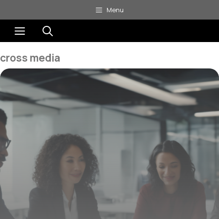
Aller
Menu
au
Menu
contenu
cross media