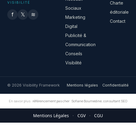
VISIBILITÉ
Charte
Sociaux
éditoriale
f
𝕏
≋
Marketing
Contact
Digital
Publicité &
Communication
Conseils
Visibilité
© 2026 Visibility Framework
Mentions légales
Confidentialité
En savoir plus :
référencement pas cher
·
Sofiane Boumedine, consultant SEO
Mentions Légales
·
CGV
·
CGU