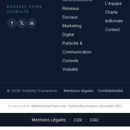
L'équipe
BOOSTEZ VOTRE
Réseaux
VISIBILITÉ
Charte
Sociaux
éditoriale
f
𝕏
≋
Marketing
Contact
Digital
Publicité &
Communication
Conseils
Visibilité
© 2026 Visibility Framework
Mentions légales
Confidentialité
En savoir plus :
référencement pas cher
·
Sofiane Boumedine, consultant SEO
Mentions Légales
·
CGV
·
CGU