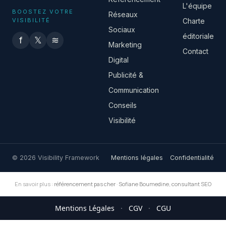
L'équipe
BOOSTEZ VOTRE
Réseaux
VISIBILITÉ
Charte
Sociaux
éditoriale
f
𝕏
≋
Marketing
Contact
Digital
Publicité &
Communication
Conseils
Visibilité
© 2026 Visibility Framework
Mentions légales
Confidentialité
En savoir plus :
référencement pas cher
·
Sofiane Boumedine, consultant SEO
Mentions Légales
·
CGV
·
CGU