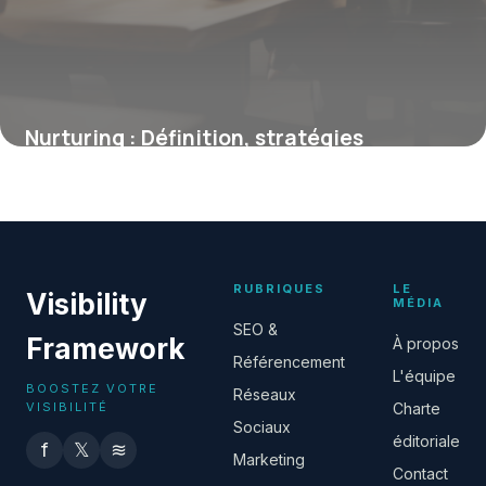
Nurturing : Définition, stratégies
avancées et avantages pour maximiser
vos conversions
19 février 2026
RUBRIQUES
LE
Visibility
MÉDIA
SEO &
Framework
À propos
Référencement
L'équipe
BOOSTEZ VOTRE
Réseaux
VISIBILITÉ
Charte
Sociaux
éditoriale
f
𝕏
≋
Marketing
Contact