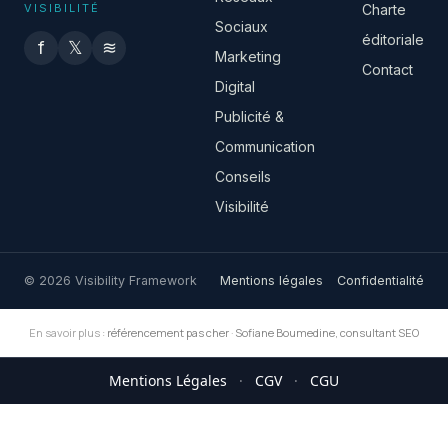
VISIBILITÉ
Charte
Sociaux
éditoriale
f
𝕏
≋
Marketing
Contact
Digital
Publicité &
Communication
Conseils
Visibilité
© 2026 Visibility Framework
Mentions légales
Confidentialité
En savoir plus :
référencement pas cher
·
Sofiane Boumedine, consultant SEO
Mentions Légales
·
CGV
·
CGU