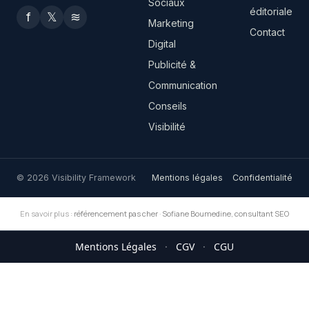
Sociaux
éditoriale
f
𝕏
≋
Marketing
Contact
Digital
Publicité &
Communication
Conseils
Visibilité
© 2026 Visibility Framework
Mentions légales
Confidentialité
En savoir plus :
référencement pas cher
·
Sofiane Boumedine, consultant SEO
Mentions Légales
·
CGV
·
CGU