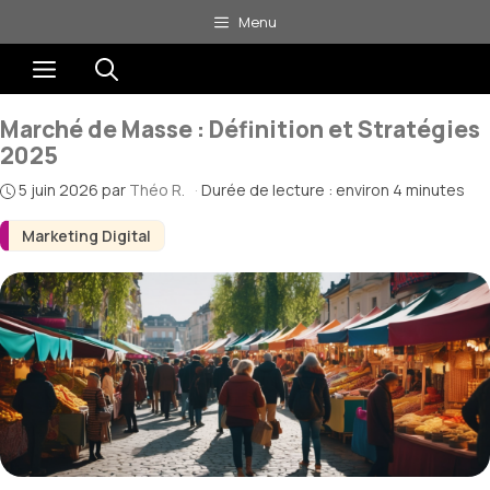
Aller
Menu
au
Menu
contenu
Marché de Masse : Définition et Stratégies
2025
5 juin 2026
par
Théo R.
·
Durée de lecture : environ 4 minutes
Marketing Digital