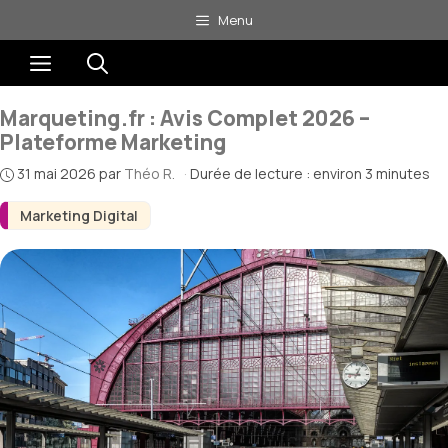
Aller
Menu
au
Menu
contenu
Marqueting.fr : Avis Complet 2026 –
Plateforme Marketing
31 mai 2026
par
Théo R.
·
Durée de lecture : environ 3 minutes
Marketing Digital