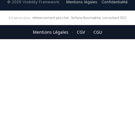
© 2026 Visibility Framework
Mentions légales
Confidentialité
En savoir plus :
référencement pas cher
·
Sofiane Boumedine, consultant SEO
Mentions Légales
·
CGV
·
CGU