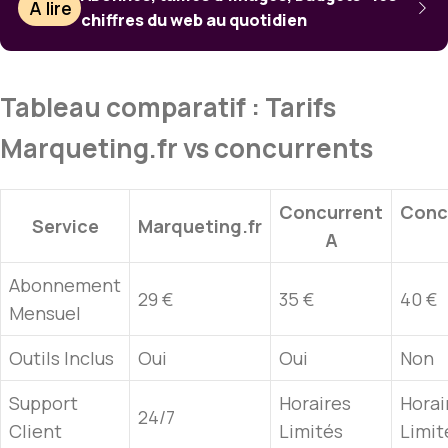
À lire
chiffres du web au quotidien
Tableau comparatif : Tarifs
Marqueting.fr vs concurrents
Concurrent
Conc
Service
Marqueting.fr
A
Abonnement
29 €
35 €
40 €
Mensuel
Outils Inclus
Oui
Oui
Non
Support
Horaires
Horai
24/7
Client
Limités
Limit