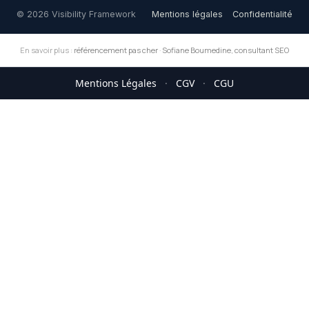
© 2026 Visibility Framework
Mentions légales
Confidentialité
En savoir plus :
référencement pas cher
·
Sofiane Boumedine, consultant SEO
Mentions Légales
·
CGV
·
CGU