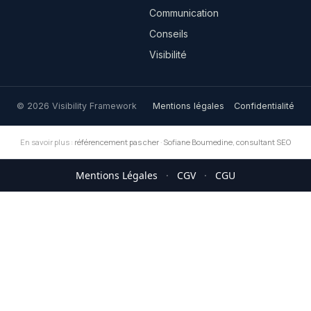
Communication
Conseils
Visibilité
© 2026 Visibility Framework
Mentions légales
Confidentialité
En savoir plus :
référencement pas cher
·
Sofiane Boumedine, consultant SEO
Mentions Légales
·
CGV
·
CGU