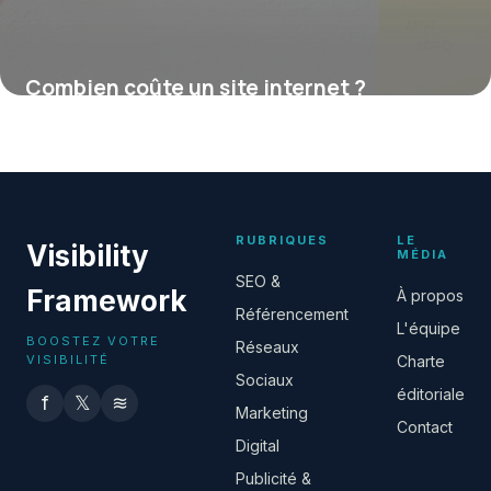
Combien coûte un site internet ?
16 juillet 2026
RUBRIQUES
LE
Visibility
MÉDIA
SEO &
Framework
À propos
Référencement
L'équipe
BOOSTEZ VOTRE
Réseaux
VISIBILITÉ
Charte
Sociaux
éditoriale
f
𝕏
≋
Marketing
Contact
Digital
Publicité &