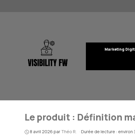
Aller
au
contenu
Marketing Digit
Le produit : Définition m
8 avril 2026
par
Théo R.
·
Durée de lecture : environ