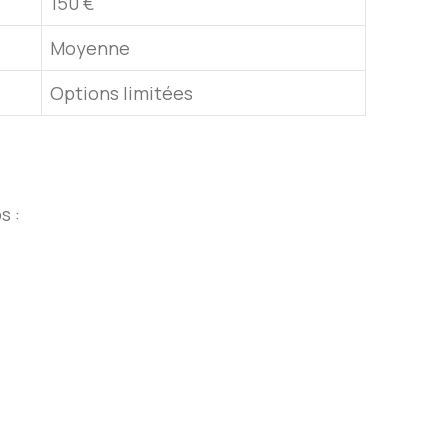
150 €
Moyenne
Options limitées
s :