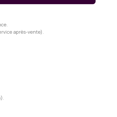
nce.
service après-vente).
).