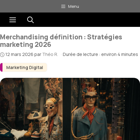
Aller
Menu
au
Menu
contenu
Merchandising définition : Stratégies
marketing 2026
12 mars 2026
par
Théo R.
·
Durée de lecture : environ 4 minutes
Marketing Digital