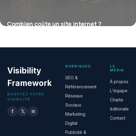
Combien coûte un site internet ?
16 juillet 2026
RUBRIQUES
LE
Visibility
MÉDIA
SEO &
Framework
À propos
Référencement
L'équipe
BOOSTEZ VOTRE
Réseaux
VISIBILITÉ
Charte
Sociaux
éditoriale
f
𝕏
≋
Marketing
Contact
Digital
Publicité &