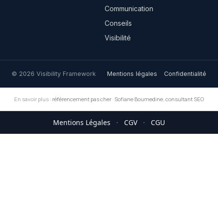
Communication
Conseils
Visibilité
© 2026 Visibility Framework
Mentions légales
Confidentialité
En savoir plus :
référencement pas cher
·
Sofiane Boumedine, consultant SEO
Mentions Légales
·
CGV
·
CGU